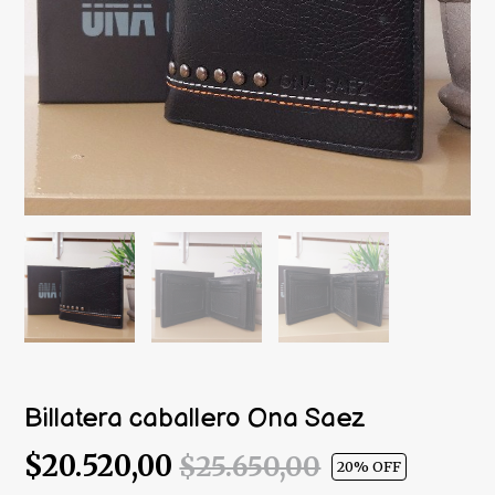
Billatera caballero Ona Saez
$20.520,00
$25.650,00
20
% OFF